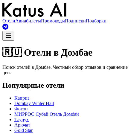
Отели
Авиабилеты
Промокоды
Подписки
Подборки
🇷🇺 Отели в Домбае
Поиск отелей в Домбае. Честный обзор отзывов и сравнение
цен.
Популярные отели
Каприз
Dombay Winter Hall
Фотон
МИРРОС Субай Отель Домбай
Таурух
Арючат
Gold Star