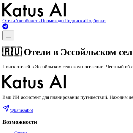
Отели
Авиабилеты
Промокоды
Подписки
Подборки
🇷🇺 Отели в Эссойльском се
Поиск отелей в Эссойльском сельском поселении. Честный обзо
Ваш ИИ-ассистент для планирования путешествий. Находим деш
@katusaibot
Возможности