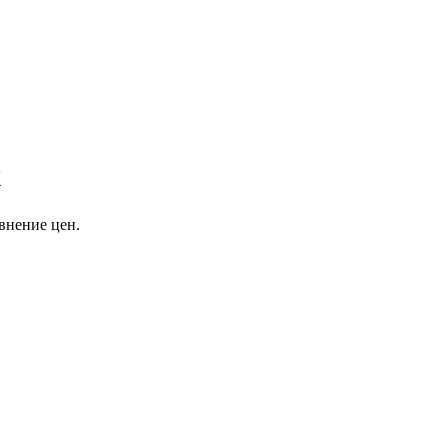
х
внение цен.