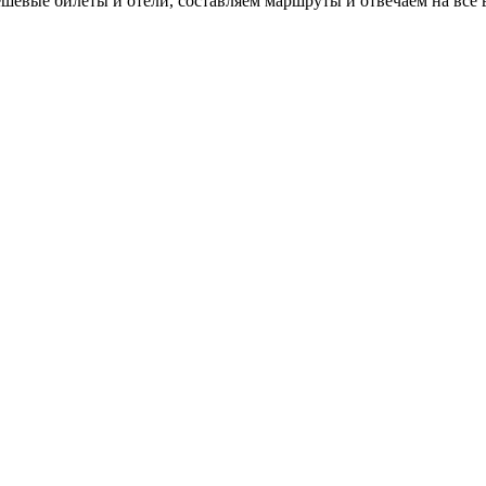
евые билеты и отели, составляем маршруты и отвечаем на все 