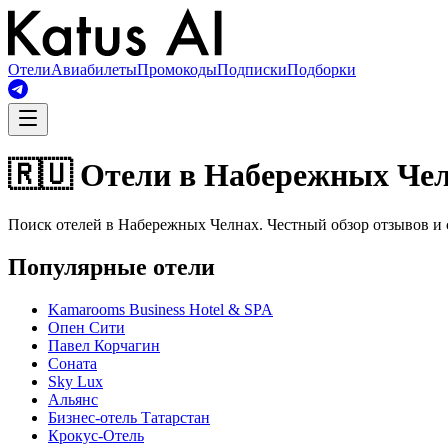
Отели
Авиабилеты
Промокоды
Подписки
Подборки
🇷🇺 Отели в Набережных Че
Поиск отелей в Набережных Челнах. Честный обзор отзывов и 
Популярные отели
Kamarooms Business Hotel & SPA
Опен Сити
Павел Корчагин
Соната
Sky Lux
Альянс
Бизнес-отель Татарстан
Крокус-Отель