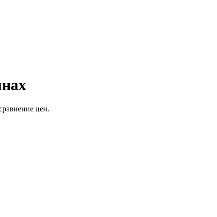
лнах
сравнение цен.