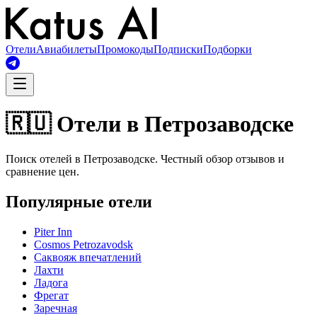
Отели
Авиабилеты
Промокоды
Подписки
Подборки
🇷🇺 Отели в Петрозаводске
Поиск отелей в Петрозаводске. Честный обзор отзывов и
сравнение цен.
Популярные отели
Piter Inn
Cosmos Petrozavodsk
Саквояж впечатлений
Лахти
Ладога
Фрегат
Заречная