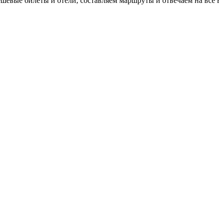
евые билеты и отели, составляем маршруты и отвечаем на все 