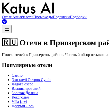
Отели
Авиабилеты
Промокоды
Подписки
Подборки
🇷🇺 Отели в Приозерском ра
Поиск отелей в Приозерском районе. Честный обзор отзывов и 
Популярные отели
Сампо
Эко клуб Остров Суойа
Ладога озеро
Владимировский
Золотая Долина
Кексгольм
Villa jarvi
Добрый Лось