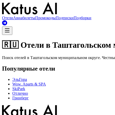
Отели
Авиабилеты
Промокоды
Подписки
Подборки
🇷🇺 Отели в Таштагольском
Поиск отелей в Таштагольском муниципальном округе. Честный
Популярные отели
ЭльГора
Wow. Aparts & SPA
SkiPark
Отлично
Гринберг