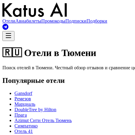
Отели
Авиабилеты
Промокоды
Подписки
Подборки
🇷🇺 Отели в Тюмени
Поиск отелей в Тюмени. Честный обзор отзывов и сравнение ц
Популярные отели
Gansdorf
Ремезов
Марциаль
DoubleTree by Hilton
Прага
Azimut Сити Отель Тюмень
Симпатико
Отель 41