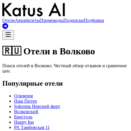
Отели
Авиабилеты
Промокоды
Подписки
Подборки
🇷🇺 Отели в Волково
Поиск отелей в Волково. Честный обзор отзывов и сравнение
цен.
Популярные отели
Олимпия
Наш Питер
Sokroma Невский форт
Волковский
Бристоль
Happy Inn
РА Тамбовская 11