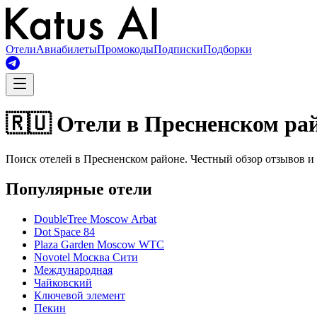
Отели
Авиабилеты
Промокоды
Подписки
Подборки
🇷🇺 Отели в Пресненском ра
Поиск отелей в Пресненском районе. Честный обзор отзывов и 
Популярные отели
DoubleTree Moscow Arbat
Dot Space 84
Plaza Garden Moscow WTC
Novotel Москва Сити
Международная
Чайковский
Ключевой элемент
Пекин