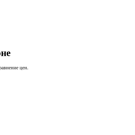
оне
равнение цен.