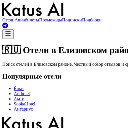
Отели
Авиабилеты
Промокоды
Подписки
Подборки
🇷🇺 Отели в Елизовском рай
Поиск отелей в Елизовском районе. Честный обзор отзывов и с
Популярные отели
Ёлки
Art hotel
Амто
SopkaHotel
Антариус