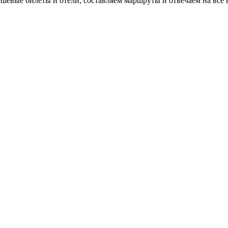
евые билеты и отели, составляем маршруты и отвечаем на все 