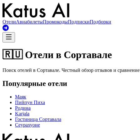
Отели
Авиабилеты
Промокоды
Подписки
Подборки
🇷🇺 Отели в Сортавале
Поиск отелей в Сортавале. Честный обзор отзывов и сравнение
Популярные отели
Маяк
Пийпун Пиха
Родина
Karjala
Гостиница Сортавала
Сеурахуоне