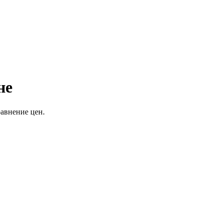
не
равнение цен.